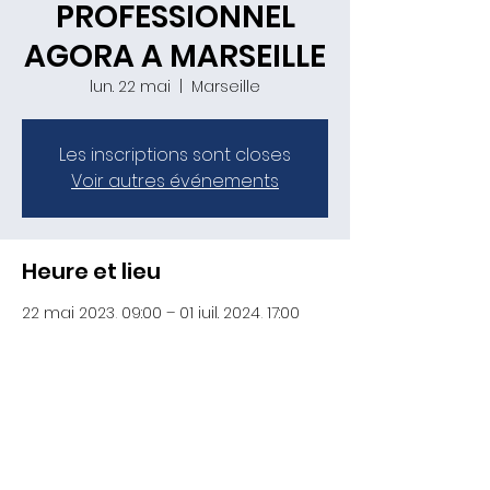
PROFESSIONNEL
AGORA A MARSEILLE
lun. 22 mai
  |  
Marseille
Les inscriptions sont closes
Voir autres événements
Heure et lieu
22 mai 2023, 09:00 – 01 juil. 2024, 17:00
Marseille, 93 Av. de Montolivet, 13004
Marseille, France
Partager cet événement