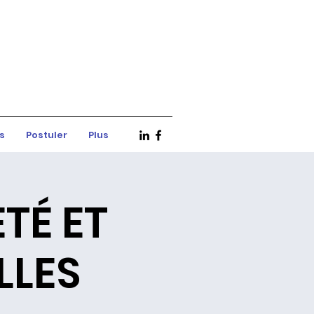
es
Postuler
Plus
TÉ ET
LLES