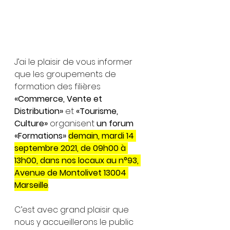
J’ai le plaisir de vous informer  
que les groupements de 
formation des filières 
«Commerce, Vente et 
Distribution»
 et 
«Tourisme, 
Culture»
 organisent 
un forum 
«Formations» 
demain, mardi 14 
septembre 2021, de 09h00 à 
13h00, dans nos locaux au n°93, 
Avenue de Montolivet 13004 
Marseille
.
C’est avec grand plaisir que 
nous y accueillerons le public 