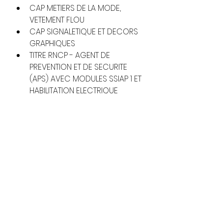
CAP METIERS DE LA MODE, 
VETEMENT FLOU
CAP SIGNALETIQUE ET DECORS 
GRAPHIQUES
TITRE RNCP - AGENT DE 
PREVENTION ET DE SECURITE 
(APS) AVEC MODULES SSIAP 1 ET 
HABILITATION ELECTRIQUE
BAC PRO METIERS DU 
COMMERCE ET DE LA VENTE 
OPTION A : ANIMATION ET 
GESTION DE L’ESPACE 
COMMERCIAL
BAC PRO METIERS DE L’ACCUEIL 
– GRANDS EVENEMENTS – 
MANIFS SPORTIVES EN PACA
TP CONSEILLER(ERE) RELATION 
CLIENT A DISTANCE